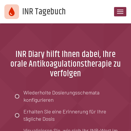
INR Tagebuch
Navig
umsc
INR Diary hilft Ihnen dabei, Ihre
orale Antikoagulationstherapie zu
verfolgen
Wiederholte Dosierungsschemata
konfigurieren
Erhalten Sie eine Erinnerung für Ihre
tägliche Dosis
Visualisieren Sie, wie sich Ihr INR-Wert im